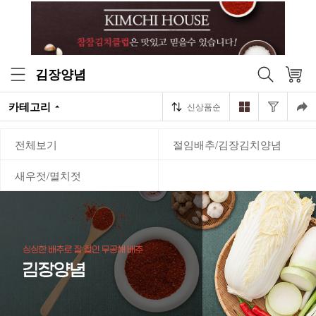
김장양념
카테고리
신상품순
전체보기
절임배추/김장김치양념
새우젓/멸치젓