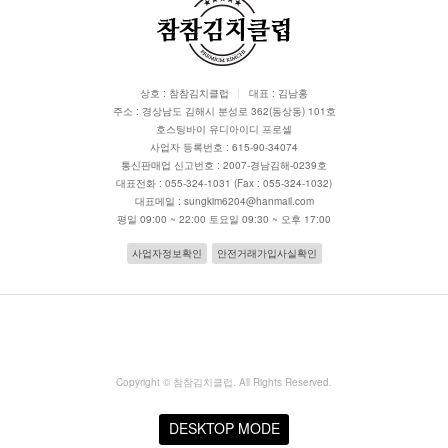
상호 : 참참김치클럽
대표 : 김남홍
주소 : 경상남도 김해시 분성로 362(동상동) 101호
호스팅바이 유디아이디 프로셀
사업자 등록번호 : 615-90-34074
통신판매업 신고번호 : 2007-경남김해-0239호
대표전화 : 055-324-1031 (Fax : 055-324-1032)
대표메일 : sungkim6204@hanmail.com
평일 09:00 ~ 22:00 토요일 09:30 ~ 오후 17:00
사업자정보확인
안전거래가입사실확인
Copyright ©
참참김치클럽
. All Rights Reserved.
DESKTOP MODE