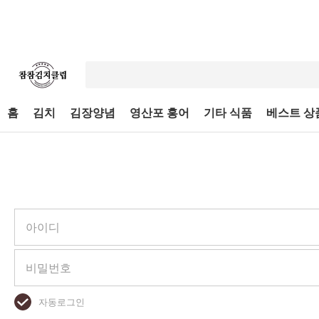
홈
김치
김장양념
영산포 홍어
기타 식품
베스트 상
자동로그인