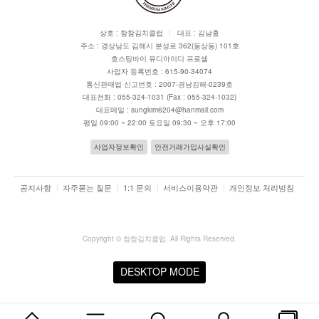
상호 : 참참김치클럽
대표 : 김남홍
주소 : 경상남도 김해시 분성로 362(동상동) 101호
호스팅바이 유디아이디 프로셀
사업자 등록번호 : 615-90-34074
통신판매업 신고번호 : 2007-경남김해-0239호
대표전화 : 055-324-1031 (Fax : 055-324-1032)
대표메일 : sungkim6204@hanmail.com
평일 09:00 ~ 22:00 토요일 09:30 ~ 오후 17:00
사업자정보확인
안전거래가입사실확인
공지사항
자주묻는 질문
1:1 문의
서비스이용약관
개인정보 처리방침
Copyright ©
참참김치클럽
. All Rights Reserved.
DESKTOP MODE