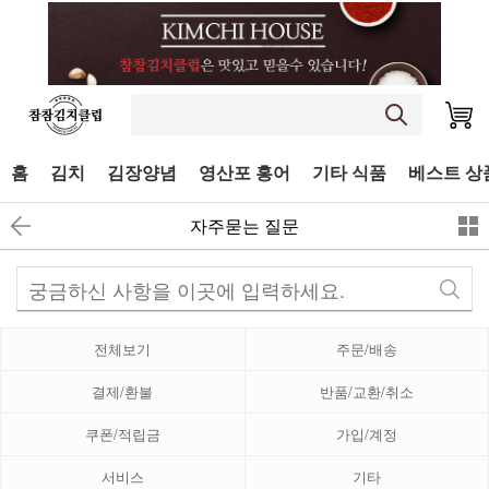
홈
김치
김장양념
영산포 홍어
기타 식품
베스트 상
자주묻는 질문
전체보기
주문/배송
결제/환불
반품/교환/취소
쿠폰/적립금
가입/계정
서비스
기타