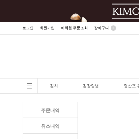
로그인
회원가입
비회원 주문조회
장바구니
0
김치
김장양념
영산포 
김치
김장양념
주문내역
김치
김장양념
배추김치
절임배추/김장김치양념
취소내역
갈치김치
새우젓/멸치젓
숙성김치