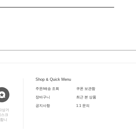
Shop & Quick Menu
주문/배송 조회
KEB하나은행(외환)
쿠폰 보관함
신한(조흥)
036-064317
535-910096-46807
110-23
장바구니
최근 본 상품
:
김남홍)
(
예금주명
:
김남홍)
(
예금주명
:
공지사항
1:1 문의
자상거
에스크
공합니