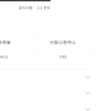
공지사항
1:1 문의
제/환불
반품/교환/취소
서비스
기타