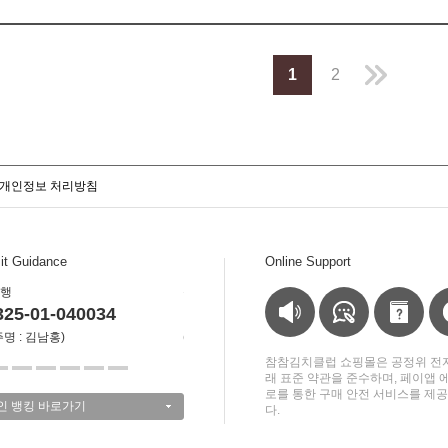
1
2
개인정보 처리방침
it Guidance
Online Support
행
농협
우리은행
25-01-040034
178246-56-043186
1002-
명
:
김남홍)
(
예금주명
:
김남홍)
(
예금주명
참참김치클럽 쇼핑몰은 공정위 전
래 표준 약관을 준수하며, 페이앱 
로를 통한 구매 안전 서비스를 제
인 뱅킹 바로가기
다.